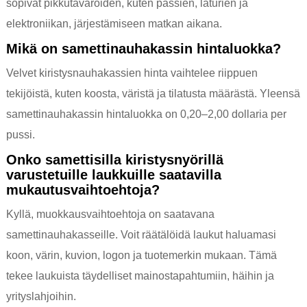
sopivat pikkutavaroiden, kuten passien, laturien ja
elektroniikan, järjestämiseen matkan aikana.
Mikä on samettinauhakassin hintaluokka?
Velvet kiristysnauhakassien hinta vaihtelee riippuen
tekijöistä, kuten koosta, väristä ja tilatusta määrästä. Yleensä
samettinauhakassin hintaluokka on 0,20–2,00 dollaria per
pussi.
Onko samettisilla kiristysnyörillä
varustetuille laukkuille saatavilla
mukautusvaihtoehtoja?
Kyllä, muokkausvaihtoehtoja on saatavana
samettinauhakasseille. Voit räätälöidä laukut haluamasi
koon, värin, kuvion, logon ja tuotemerkin mukaan. Tämä
tekee laukuista täydelliset mainostapahtumiin, häihin ja
yrityslahjoihin.