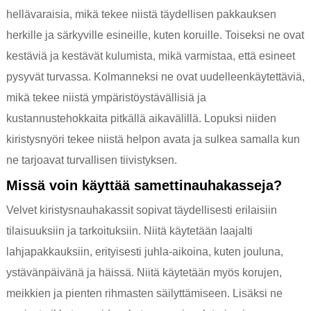
hellävaraisia, mikä tekee niistä täydellisen pakkauksen
herkille ja särkyville esineille, kuten koruille. Toiseksi ne ovat
kestäviä ja kestävät kulumista, mikä varmistaa, että esineet
pysyvät turvassa. Kolmanneksi ne ovat uudelleenkäytettäviä,
mikä tekee niistä ympäristöystävällisiä ja
kustannustehokkaita pitkällä aikavälillä. Lopuksi niiden
kiristysnyöri tekee niistä helpon avata ja sulkea samalla kun
ne tarjoavat turvallisen tiivistyksen.
Missä voin käyttää samettinauhakasseja?
Velvet kiristysnauhakassit sopivat täydellisesti erilaisiin
tilaisuuksiin ja tarkoituksiin. Niitä käytetään laajalti
lahjapakkauksiin, erityisesti juhla-aikoina, kuten jouluna,
ystävänpäivänä ja häissä. Niitä käytetään myös korujen,
meikkien ja pienten rihmasten säilyttämiseen. Lisäksi ne