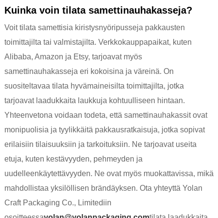
Kuinka voin tilata samettinauhakasseja?
Voit tilata samettisia kiristysnyöripusseja pakkausten
toimittajilta tai valmistajilta. Verkkokauppapaikat, kuten
Alibaba, Amazon ja Etsy, tarjoavat myös
samettinauhakasseja eri kokoisina ja väreinä. On
suositeltavaa tilata hyvämaineisilta toimittajilta, jotka
tarjoavat laadukkaita laukkuja kohtuulliseen hintaan.
Yhteenvetona voidaan todeta, että samettinauhakassit ovat
monipuolisia ja tyylikkäitä pakkausratkaisuja, jotka sopivat
erilaisiin tilaisuuksiin ja tarkoituksiin. Ne tarjoavat useita
etuja, kuten kestävyyden, pehmeyden ja
uudelleenkäytettävyyden. Ne ovat myös muokattavissa, mikä
mahdollistaa yksilöllisen brändäyksen. Ota yhteyttä Yolan
Craft Packaging Co., Limitediin
osoitteessa
yolan@yolanpackaging.com
tilata laadukkaita