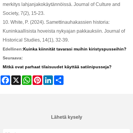
merkitys lahjanjakokäytännöissä. Journal of Culture and
Society, 7(2), 15-23.
10. White, P. (2024). Samettinauhakassien historia:
Kuninkaallisista hoveista nykyajan pakkauksiin. Journal of
Historical Studies, 14(1), 32-39.
Edellinen:
Kuinka kiinnität tavarasi muihin kiristyspusseihin?
Seuraava:
Mitkä ovat parhaat tilaisuudet käyttää satiinipusseja?
Facebook
X
WhatsApp
Pinterest
LinkedIn
Share
Lähetä kysely