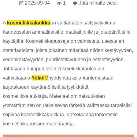
2025-09-04
1
Jätä minulle viesti
A
kosmetiikkalaukku
on välttämätön säilytystyökalu
kauneusalan ammattilaisille, matkailijoille ja jokapäiväisille
käyttäjille. Kosmetiikkapusseja on valmistettu useista eri
materiaaleista, joista jokainen määrittää niiden kestävyyden,
vedenkestävyyden, puhdistettavuuden ja esteettisyyden.
Johtavana huippuluokan kosmetiikkalaukkujen
valmistajana,
Yolan®
hyödyntää asiantuntemustaan ​​
tarjotakseen käytännöllisiä ja tyylikkäitä
kosmetiikkalaukkuja. Materiaaliominaisuuksien
ymmärtäminen on ratkaisevan tärkeää valittaessa tarpeisiisi
sopivaa kosmetiikkalaukkua. Katsotaanpa tarkemmin
kosmetiikkapussien materiaaleja.