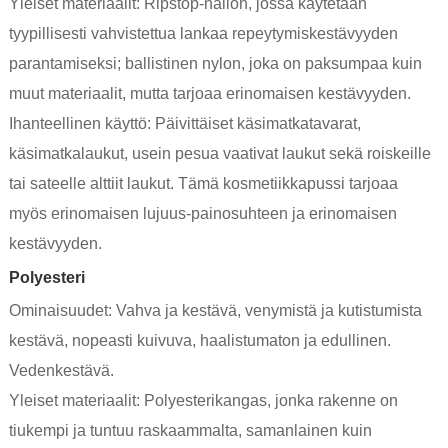
Yleiset materiaalit: Ripstop-nailon, jossa käytetään
tyypillisesti vahvistettua lankaa repeytymiskestävyyden
parantamiseksi; ballistinen nylon, joka on paksumpaa kuin
muut materiaalit, mutta tarjoaa erinomaisen kestävyyden.
Ihanteellinen käyttö: Päivittäiset käsimatkatavarat,
käsimatkalaukut, usein pesua vaativat laukut sekä roiskeille
tai sateelle alttiit laukut. Tämä kosmetiikkapussi tarjoaa
myös erinomaisen lujuus-painosuhteen ja erinomaisen
kestävyyden.
Polyesteri
Ominaisuudet: Vahva ja kestävä, venymistä ja kutistumista
kestävä, nopeasti kuivuva, haalistumaton ja edullinen.
Vedenkestävä.
Yleiset materiaalit: Polyesterikangas, jonka rakenne on
tiukempi ja tuntuu raskaammalta, samanlainen kuin