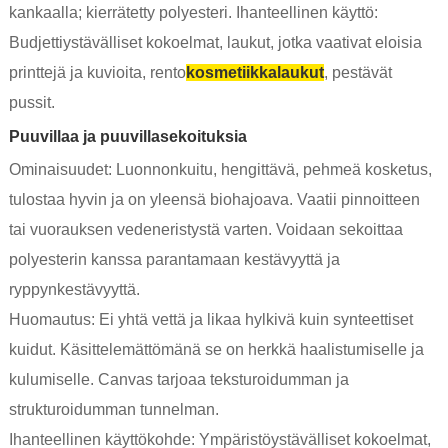
kankaalla; kierrätetty polyesteri. Ihanteellinen käyttö:
Budjettiystävälliset kokoelmat, laukut, jotka vaativat eloisia
printtejä ja kuvioita, rento
kosmetiikkalaukut
, pestävät
pussit.
Puuvillaa ja puuvillasekoituksia
Ominaisuudet: Luonnonkuitu, hengittävä, pehmeä kosketus,
tulostaa hyvin ja on yleensä biohajoava. Vaatii pinnoitteen
tai vuorauksen vedeneristystä varten. Voidaan sekoittaa
polyesterin kanssa parantamaan kestävyyttä ja
ryppynkestävyyttä.
Huomautus: Ei yhtä vettä ja likaa hylkivä kuin synteettiset
kuidut. Käsittelemättömänä se on herkkä haalistumiselle ja
kulumiselle. Canvas tarjoaa teksturoidumman ja
strukturoidumman tunnelman.
Ihanteellinen käyttökohde: Ympäristöystävälliset kokoelmat,