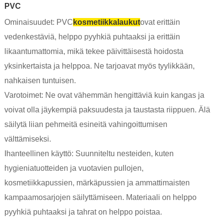
PVC
Ominaisuudet: PVC
kosmetiikkalaukut
ovat erittäin
vedenkestäviä, helppo pyyhkiä puhtaaksi ja erittäin
likaantumattomia, mikä tekee päivittäisestä hoidosta
yksinkertaista ja helppoa. Ne tarjoavat myös tyylikkään,
nahkaisen tuntuisen.
Varotoimet: Ne ovat vähemmän hengittäviä kuin kangas ja
voivat olla jäykempiä paksuudesta ja taustasta riippuen. Älä
säilytä liian pehmeitä esineitä vahingoittumisen
välttämiseksi.
Ihanteellinen käyttö: Suunniteltu nesteiden, kuten
hygieniatuotteiden ja vuotavien pullojen,
kosmetiikkapussien, märkäpussien ja ammattimaisten
kampaamosarjojen säilyttämiseen. Materiaali on helppo
pyyhkiä puhtaaksi ja tahrat on helppo poistaa.