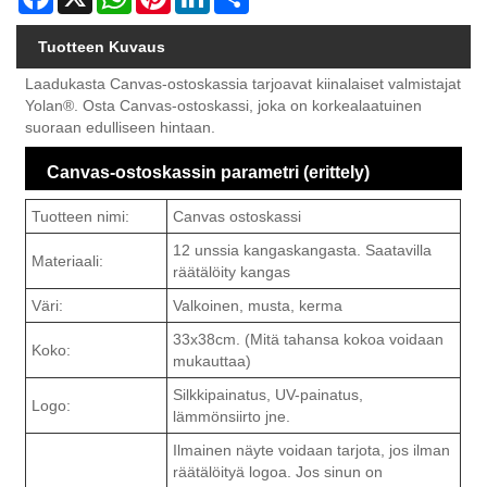
Tuotteen Kuvaus
Laadukasta Canvas-ostoskassia tarjoavat kiinalaiset valmistajat
Yolan®. Osta Canvas-ostoskassi, joka on korkealaatuinen
suoraan edulliseen hintaan.
Canvas-ostoskassin parametri (erittely)
Tuotteen nimi:
Canvas ostoskassi
12 unssia kangaskangasta. Saatavilla
Materiaali:
räätälöity kangas
Väri:
Valkoinen, musta, kerma
33x38cm. (Mitä tahansa kokoa voidaan
Koko:
mukauttaa)
Silkkipainatus, UV-painatus,
Logo:
lämmönsiirto jne.
Ilmainen näyte voidaan tarjota, jos ilman
räätälöityä logoa. Jos sinun on