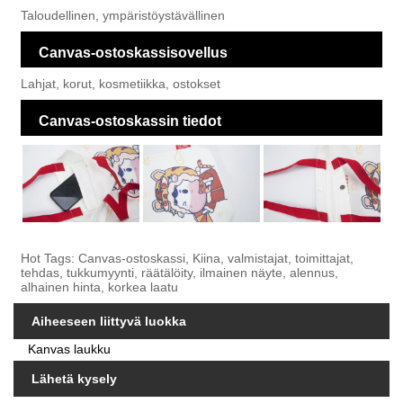
Taloudellinen, ympäristöystävällinen
Canvas-ostoskassisovellus
Lahjat, korut, kosmetiikka, ostokset
Canvas-ostoskassin tiedot
Hot Tags: Canvas-ostoskassi, Kiina, valmistajat, toimittajat,
tehdas, tukkumyynti, räätälöity, ilmainen näyte, alennus,
alhainen hinta, korkea laatu
Aiheeseen liittyvä luokka
Kanvas laukku
Lähetä kysely