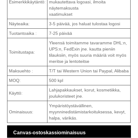
Esimerkkikäytäntö:
mukautettava logoasi, ilmoita
näytemaksusta
vaatimukset
Näyteaika:
3-5 päivää, jos haluat tulostaa logosi
Tuotantoaika :
7-25 päivää
Yleensä toimitamme tavaramme DHL:n,
UPS:n, FedExin jne. kautta pieniin
Toimitustapa:
tilauksiin, myös suuria määriä voit myös
meritse ja lentoteitse
Maksuehto :
T/T tai Western Union tai Paypal, Alibaba
MOQ:
500 kpl
Lahjapakkaukset, korut, kosmetiikka,
Käyttö:
joulukoristeet jne.
Ympäristöystävällinen,
Ominaisuus:
myynninedistämistarkoituksessa, kevyt,
halpa, värikäs.
Canvas-ostoskassiominaisuus