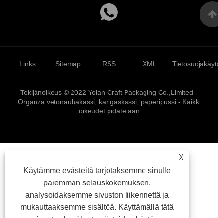
Links
Sitemap
RSS
XML
Tietosuojakäyt
Tekijänoikeus © 2022 Yolan Craft Packaging Co.,Limited -
Organza vetonauhakassi, kangaskassi, paperipussi - Kaikki
oikeudet pidätetään
X
Käytämme evästeitä tarjotaksemme sinulle
paremman selauskokemuksen,
analysoidaksemme sivuston liikennettä ja
mukauttaaksemme sisältöä. Käyttämällä tätä