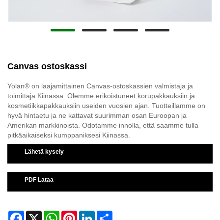
Canvas ostoskassi
Yolan® on laajamittainen Canvas-ostoskassien valmistaja ja
toimittaja Kiinassa. Olemme erikoistuneet korupakkauksiin ja
kosmetiikkapakkauksiin useiden vuosien ajan. Tuotteillamme on
hyvä hintaetu ja ne kattavat suurimman osan Euroopan ja
Amerikan markkinoista. Odotamme innolla, että saamme tulla
pitkäaikaiseksi kumppaniksesi Kiinassa.
Lähetä kysely
PDF Lataa
Facebook
X
WhatsApp
Pinterest
LinkedIn
Share