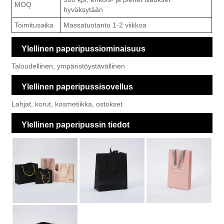
MOQ
hyväksytään
Toimitusaika
Massatuotanto 1-2 viikkoa
Ylellinen paperipussiominaisuus
Taloudellinen, ympäristöystävällinen
Ylellinen paperipussisovellus
Lahjat, korut, kosmetiikka, ostokset
Ylellinen paperipussin tiedot