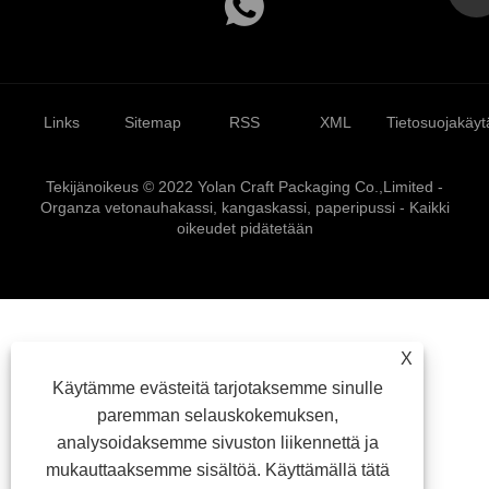
Links
Sitemap
RSS
XML
Tietosuojakäyt
Tekijänoikeus © 2022 Yolan Craft Packaging Co.,Limited -
Organza vetonauhakassi, kangaskassi, paperipussi - Kaikki
oikeudet pidätetään
X
Käytämme evästeitä tarjotaksemme sinulle
paremman selauskokemuksen,
analysoidaksemme sivuston liikennettä ja
mukauttaaksemme sisältöä. Käyttämällä tätä