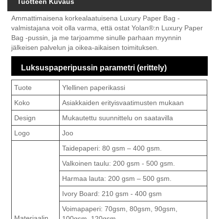
Tuotteen Kuvaus
Ammattimaisena korkealaatuisena Luxury Paper Bag -
valmistajana voit olla varma, että ostat Yolan®:n Luxury Paper
Bag -pussin, ja me tarjoamme sinulle parhaan myynnin
jälkeisen palvelun ja oikea-aikaisen toimituksen.
Luksuspaperipussin parametri (erittely)
Tuote
Ylellinen paperikassi
Koko
Asiakkaiden erityisvaatimusten mukaan
Design
Mukautettu suunnittelu on saatavilla
Logo
Joo
Taidepaperi: 80 gsm – 400 gsm.
Valkoinen taulu: 200 gsm - 500 gsm.
Harmaa lauta: 200 gsm – 500 gsm.
Ivory Board: 210 gsm - 400 gsm
Voimapaperi: 70gsm, 80gsm, 90gsm,
Materiaalin
100gsm, 120gsm