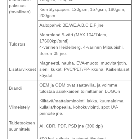
paksuus
Kierrätyspaperi: 120gsm, 157gsm, 180gsm,
(tavallinen)
200gsm
Aaltopahvi: BE,WE,A,B,C,E,F jne
Manroland 5-väri (MAX.104*74cm,
17600kpl/tunti)
Tulostus
4-värinen Heidelberg, 4-värinen Mitsubishi,
Beiren-08 jne.
Magneetti, nauha, EVA-muoto, muovitarjotin,
Lisätarvikkeet
sieni, kukat, PVC/PET/PP-ikkuna, Kaikenlaiset
köydet.
OEM ja ODM ovat saatavilla, ja voimme
Brändi
tulostaa asiakkaiden toimittaman LOGOn
Kiiltävä/mattalaminointi, lakka, kuumaleima
Viimeistely
kullalla/hopealla, kohokuviointi, spot UV-
pinnoite jne.
Taideteoksen
AI, CDR, PDF, PSD jne (300 dpi)
suunnittelu
500 kpl, erikois- ja pienet tilaukset