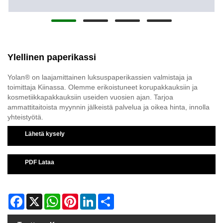
Ylellinen paperikassi
Yolan® on laajamittainen luksuspaperikassien valmistaja ja
toimittaja Kiinassa. Olemme erikoistuneet korupakkauksiin ja
kosmetiikkapakkauksiin useiden vuosien ajan. Tarjoa
ammattitaitoista myynnin jälkeistä palvelua ja oikea hinta, innolla
yhteistyötä.
Lähetä kysely
PDF Lataa
Facebook
X
WhatsApp
Pinterest
LinkedIn
Share