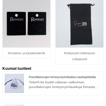
Korvakoru- ja kaulakorukortit
Kiristysnyöri Satiinipussi
Lahjapussit
Kuumat tuotteet
Puuvillakorujen kiristysnyörilaukku nauhajohdolla
Yolan®:lta löydät valtavan valikoiman
puuvillakorujen kiristysnyörilaukkuja Kiinasta.
Tuotteillamme on hyvä hintaetu ja ne kattavat
suurimman osan Euroopan ja Amerikan
markkinoista. Toivottavasti rakentaa
liikesuhdetta kanssasi.