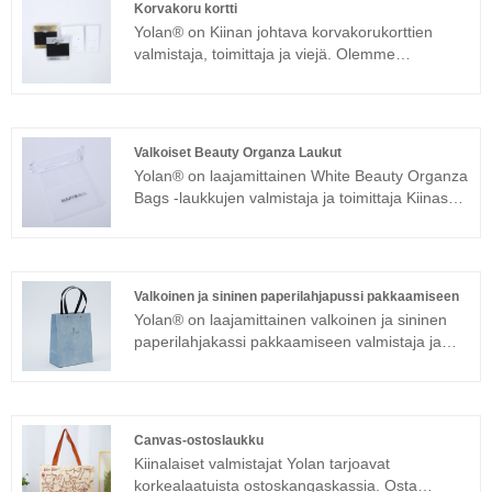
Korvakoru kortti
Yolan® on Kiinan johtava korvakorukorttien
valmistaja, toimittaja ja viejä. Olemme
erikoistuneet korupakkauksiin ja
kosmetiikkapakkauksiin useiden vuosien ajan.
Tuotteillamme on hyvä hintaetu ja ne kattavat
suurimman osan Euroopan ja Amerikan
Valkoiset Beauty Organza Laukut
markkinoista. Ja tarjoamme sinulle parhaan
Yolan® on laajamittainen White Beauty Organza
myynnin jälkeisen palvelun ja oikea-aikaisen
Bags -laukkujen valmistaja ja toimittaja Kiinassa.
toimituksen.
Olemme erikoistuneet organza-kassiin useiden
vuosien ajan. Tuotteillamme on hyvä hintaetu ja
ne kattavat suurimman osan Euroopan ja
Amerikan markkinoista. Odotamme innolla, että
Valkoinen ja sininen paperilahjapussi pakkaamiseen
saamme tulla pitkäaikaiseksi kumppaniksesi
Yolan® on laajamittainen valkoinen ja sininen
Kiinassa.
paperilahjakassi pakkaamiseen valmistaja ja
toimittaja Kiinassa. Olemme erikoistuneet
korupakkauksiin ja kosmetiikkapakkauksiin
useiden vuosien ajan. Tarjoa ammattitaitoista
myynnin jälkeistä palvelua ja oikea hinta, innolla
Canvas-ostoslaukku
yhteistyötä.
Kiinalaiset valmistajat Yolan tarjoavat
korkealaatuista ostoskangaskassia. Osta