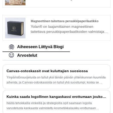
ostoskangaskassi, joka on korkealaatuinen
suoraan edulliseen hintaan.
Magneettinen taitettava peruukkipaperilaatikko
Yolan® on laajamittainen magneettinen
taitettava peruukkipaperilaatikoiden valmistaja ja
toimittaja Kiinassa. Olemme erikoistuneet
korupakkauksiin ja kosmetiikkapakkauksiin
useiden vuosien ajan. Tuotteillamme on hyvä
Aiheeseen Liittyvä Blogi
hintaetu ja ne kattavat suurimman osan
Arvostelut
Euroopan ja Amerikan markkinoista. Odotamme
innolla, että saamme tulla pitkäaikaiseksi
kumppaniksesi Kiinassa.
Canvas-ostoskassit ovat kuluttajien suosiossa
Ympäristönsuojelusta on tullut yksi tämän päivän yhteiskunnan kuumista
aiheista, ja Canvas-ostoskassista on tullut yhä suositumpi, koska se
vaikuttaa myönteisesti ympäristönsuojeluun.
Kuinka saada logollinen kangaskassi erottumaan joukosta ruuhkaisilla markkinoilla?
Näillä tehokkailla vinkeillä ja strategioilla opit saamaan logolla
varustetusta kankaasta valmistettu kosmetiikkalaukku erottumaan