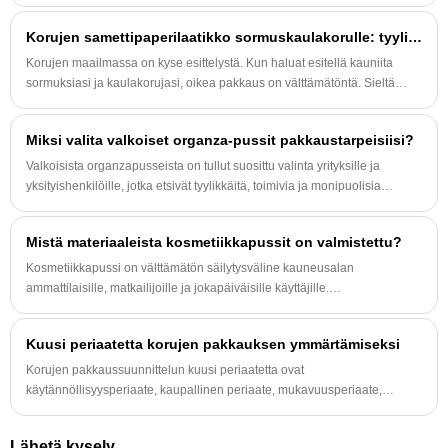
joukosta ruuhkaisilla markkinoilla.
Korujen samettipaperilaatikko sormuskaulakorulle: tyylikäs ja turvallinen pakkausratkaisu
Korujen maailmassa on kyse esittelystä. Kun haluat esitellä kauniita
sormuksiasi ja kaulakorujasi, oikea pakkaus on välttämätöntä. Sieltä
tulee esiin korujen samettipaperilaatikko sormuskaulakorulle - tyylikäs ja
ylellinen vaihtoehto, joka sopii täydellisesti sekä säilytykseen että
Miksi valita valkoiset organza-pussit pakkaustarpeisiisi?
esittelyyn.
​Valkoisista organzapusseista on tullut suosittu valinta yrityksille ja
yksityishenkilöille, jotka etsivät tyylikkäitä, toimivia ja monipuolisia
pakkausratkaisuja. Haluatpa sitten parantaa lahjojen, korujen,
kosmeettisten tuotteiden tai juhlatarjousten esittelyä, nämä laukut
Mistä materiaaleista kosmetiikkapussit on valmistettu?
tarjoavat hienostuneen vaikutelman, joka vetoaa niin asiakkaisiin kuin
vieraisiinkin. Tässä artikkelissa tutkimme valkoisten organzapussien
Kosmetiikkapussi on välttämätön säilytysväline kauneusalan
etuja, käyttötarkoituksia ja valintakriteerejä, mikä auttaa sinua tekemään
ammattilaisille, matkailijoille ja jokapäiväisille käyttäjille.
tietoisia päätöksiä pakkaustarpeisiisi.
Kosmetiikkapusseja on valmistettu useista eri materiaaleista, joista
jokainen määrittää niiden kestävyyden, vedenkestävyyden,
Kuusi periaatetta korujen pakkauksen ymmärtämiseksi
puhdistettavuuden ja esteettisyyden. Johtavana huippuluokan
kosmetiikkalaukkujen valmistajana Yolan® hyödyntää
Korujen pakkaussuunnittelun kuusi periaatetta ovat
asiantuntemustaan ​​tarjotakseen käytännöllisiä ja tyylikkäitä
käytännöllisyysperiaate, kaupallinen periaate, mukavuusperiaate,
kosmetiikkapusseja. Materiaaliominaisuuksien ymmärtäminen on
taiteellinen periaate, ympäristönsuojeluperiaate ja konnotaatioperiaate,
ratkaisevan tärkeää valittaessa tarpeisiisi sopivaa kosmetiikkalaukkua.
joista käytännöllisyys, mukavuus, taide ja ympäristönsuojelu ovat
Lähetä kysely
Katsotaanpa tarkemmin kosmetiikkapussien materiaaleja.