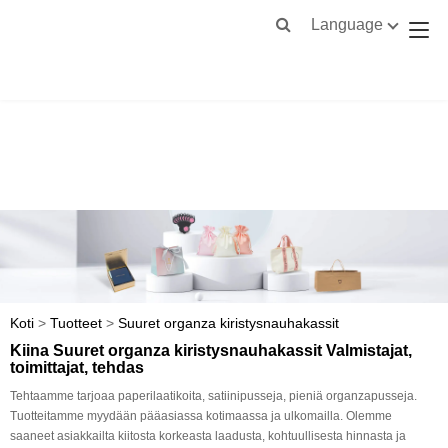
Language
Koti
>
Tuotteet
>
Suuret organza kiristysnauhakassit
Kiina Suuret organza kiristysnauhakassit Valmistajat,
toimittajat, tehdas
Tehtaamme tarjoaa paperilaatikoita, satiinipusseja, pieniä organzapusseja.
Tuotteitamme myydään pääasiassa kotimaassa ja ulkomailla. Olemme
saaneet asiakkailta kiitosta korkeasta laadusta, kohtuullisesta hinnasta ja