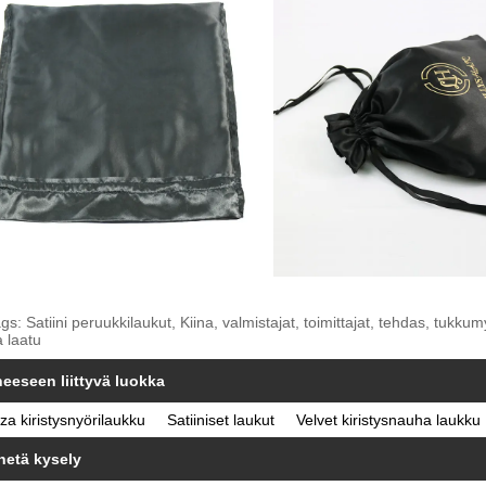
gs: Satiini peruukkilaukut, Kiina, valmistajat, toimittajat, tehdas, tukkum
 laatu
heeseen liittyvä luokka
a kiristysnyörilaukku
Satiiniset laukut
Velvet kiristysnauha laukku
hetä kysely