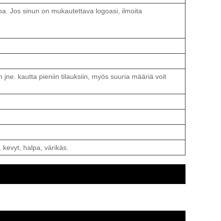
goa. Jos sinun on mukautettava logoasi, ilmoita
. kautta pieniin tilauksiin, myös suuria määriä voit
kevyt, halpa, värikäs.