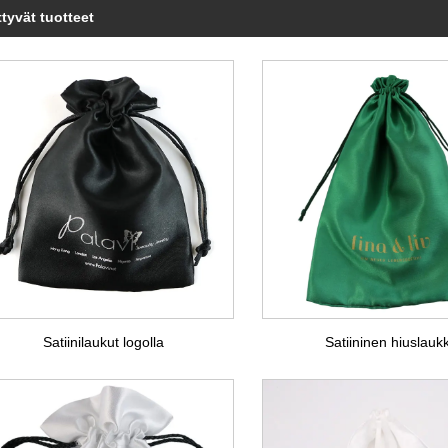
ttyvät tuotteet
Satiinilaukut logolla
Satiininen hiuslauk