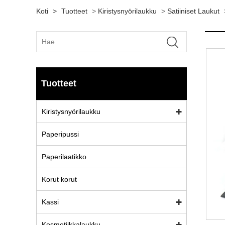
Koti
>
Tuotteet
>
Kiristysnyörilaukku
>
Satiiniset Laukut
Tuotteet
Kiristysnyörilaukku
Paperipussi
Paperilaatikko
Korut korut
Kassi
Kosmetiikkalaukku