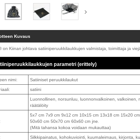
otteen Kuvaus
 on Kiinan johtava satiiniperuukkilaukkujen valmistaja, toimittaja ja viej
tiiniperuukkilaukkujen parametri (erittely)
een nimi:
Satiiniset peruukkilaukut
iaali:
satiini
Luonnollinen, norsunluu, luonnonvalkoinen, valkoinen, m
räätälöity
5x7 cm 7x9 cm 9x12 cm 10x15 cm 13x18 cm 15x20 cm
:
50x60 cm 50x70 cm 60x60 cm jne.
(Mitä tahansa kokoa voidaan mukauttaa)
:
Silkkipainatus, kohokuviointi, kuumaleimaus, kirjonta, kudo