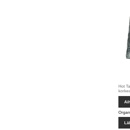
Hot Ta
korkea
Ai
Organz
Lä