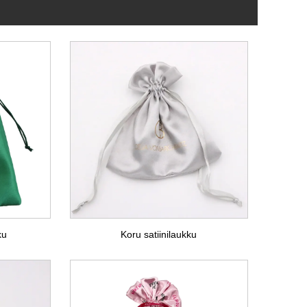
ku
Koru satiinilaukku