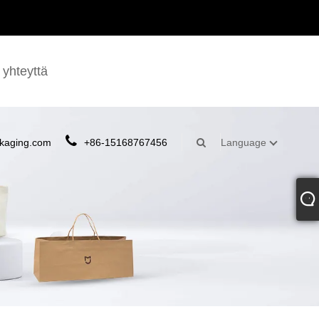
 yhteyttä
kaging.com
+86-15168767456
Language