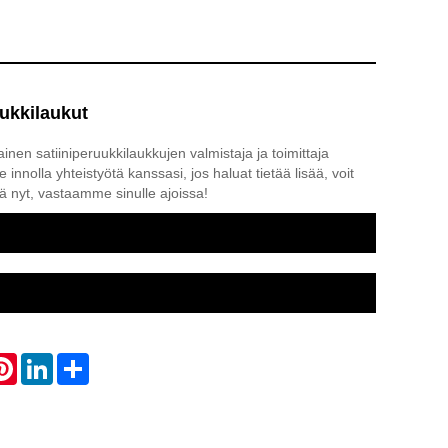
uukkilaukut
inen satiiniperuukkilaukkujen valmistaja ja toimittaja
nnolla yhteistyötä kanssasi, jos haluat tietää lisää, voit
tä nyt, vastaamme sinulle ajoissa!
atsApp
Pinterest
LinkedIn
Share