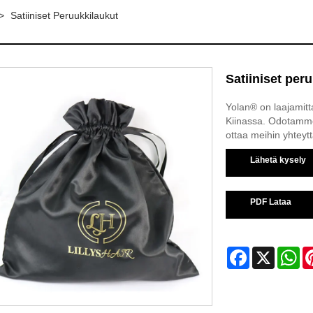
>
Satiiniset Peruukkilaukut
Satiiniset per
Yolan® on laajamitta
Kiinassa. Odotamme i
ottaa meihin yhteyt
Lähetä kysely
PDF Lataa
Facebook
X
Wh