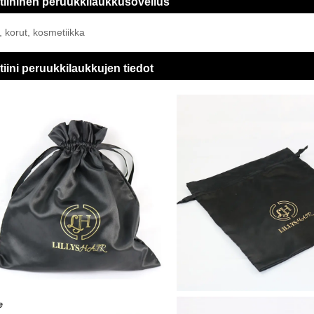
tiininen peruukkilaukkusovellus
, korut, kosmetiikka
tiini peruukkilaukkujen tiedot