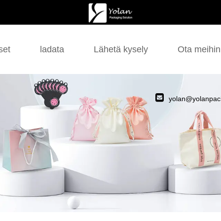
set
ladata
Lähetä kysely
Ota meihin
yolan@yolanpac