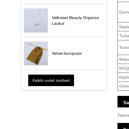
Esime
Valkoiset Beauty Organza
Laukut
Näyte
Tuota
Toimi
Velvet-korupussi
Maks
MOQ
Käytt
Kaikki uudet tuotteet
Omin
Sa
Talous