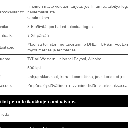
Ilmainen näyte voidaan tarjota, jos ilman räätälöityä lo
rkkikäytäntö:
näytemaksusta
vaatimukset
aika:
3-5 päivää, jos haluat tulostaa logosi
ntoaika :
7-25 päivää
Yleensä toimitamme tavaramme DHL:n, UPS:n, FedExin jne
tustapa:
myös meritse ja lentoteitse
uehto :
T/T tai Western Union tai Paypal, Alibaba
:
500 kpl
ö:
Lahjapakkaukset, korut, kosmetiikka, joulukoristeet jne.
aisuus:
Ympäristöystävällinen, myynninedistämistarkoituksessa, 
tiini peruukkilaukkujen ominaisuus
tiede