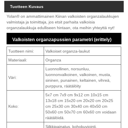
Tuotteen Kuvaus
Yolan® on ammattimainen Kiinan valkoisten organzalaukkujen
valmistaja ja toimittaja, jos etsit parhaita valkoisia
organzalaukkuja edulliseen hintaan, ota meihin yhteyttä nyt!
Valkoisten organzapussien parametri (erittely)
Tuotteen nimi:
Valkoiset organza-laukut
Materiaali:
Organza
Luonnollinen, norsunluu,
luonnonvalkoinen, valkoinen, musta,
Väri:
sininen, punainen, keltainen, vihreä,
purppura, räätälöity
5x7 cm 7x9 cm 9x12 cm 10x15 cm
13x18 cm 15x20 cm 20x20 cm 20x25
Koko:
cm 25x30 cm 30x40 cm 40x50 cm
50x60 cm 50x70 cm 60x60 cm voidaan
räätälöidä.
Silkkipainatus, kohokuviointi,