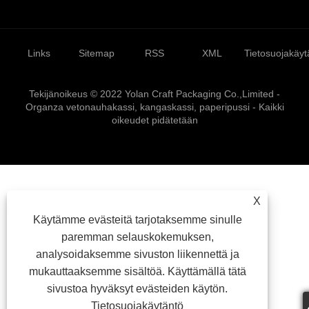
Links
Sitemap
RSS
XML
Tietosuojakäyt
Tekijänoikeus © 2022 Yolan Craft Packaging Co.,Limited -
Organza vetonauhakassi, kangaskassi, paperipussi - Kaikki
oikeudet pidätetään
X
Käytämme evästeitä tarjotaksemme sinulle
paremman selauskokemuksen,
analysoidaksemme sivuston liikennettä ja
mukauttaaksemme sisältöä. Käyttämällä tätä
sivustoa hyväksyt evästeiden käytön.
Tietosuojakäytäntö