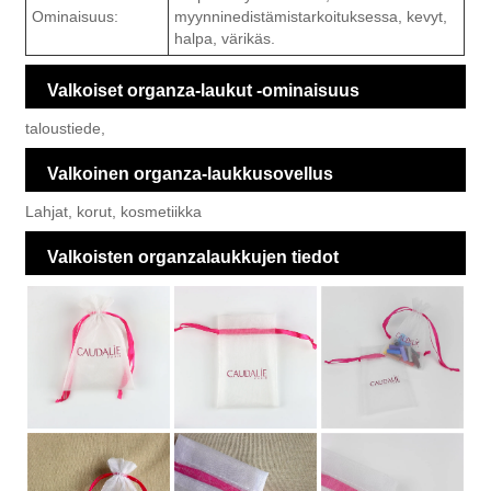
Ominaisuus:
myynninedistämistarkoituksessa, kevyt,
halpa, värikäs.
Valkoiset organza-laukut -ominaisuus
taloustiede,
Valkoinen organza-laukkusovellus
Lahjat, korut, kosmetiikka
Valkoisten organzalaukkujen tiedot