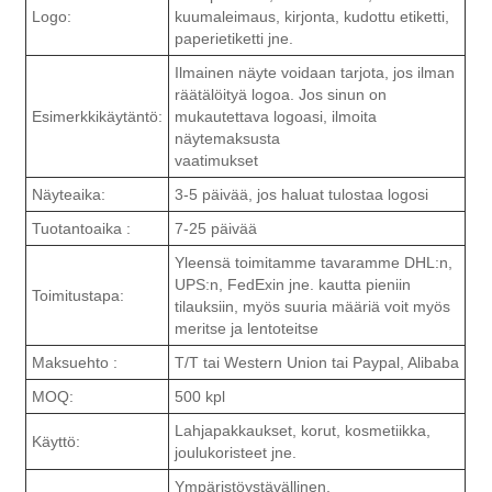
Logo:
kuumaleimaus, kirjonta, kudottu etiketti,
paperietiketti jne.
Ilmainen näyte voidaan tarjota, jos ilman
räätälöityä logoa. Jos sinun on
Esimerkkikäytäntö:
mukautettava logoasi, ilmoita
näytemaksusta
vaatimukset
Näyteaika:
3-5 päivää, jos haluat tulostaa logosi
Tuotantoaika :
7-25 päivää
Yleensä toimitamme tavaramme DHL:n,
UPS:n, FedExin jne. kautta pieniin
Toimitustapa:
tilauksiin, myös suuria määriä voit myös
meritse ja lentoteitse
Maksuehto :
T/T tai Western Union tai Paypal, Alibaba
MOQ:
500 kpl
Lahjapakkaukset, korut, kosmetiikka,
Käyttö:
joulukoristeet jne.
Ympäristöystävällinen,