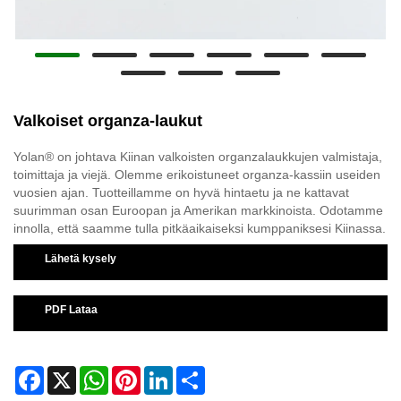
Valkoiset organza-laukut
Yolan® on johtava Kiinan valkoisten organzalaukkujen valmistaja,
toimittaja ja viejä. Olemme erikoistuneet organza-kassiin useiden
vuosien ajan. Tuotteillamme on hyvä hintaetu ja ne kattavat
suurimman osan Euroopan ja Amerikan markkinoista. Odotamme
innolla, että saamme tulla pitkäaikaiseksi kumppaniksesi Kiinassa.
Lähetä kysely
PDF Lataa
Facebook
X
WhatsApp
Pinterest
LinkedIn
Share