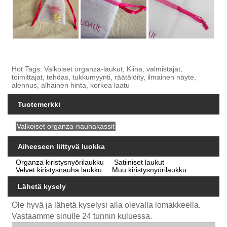
Hot Tags: Valkoiset organza-laukut, Kiina, valmistajat,
toimittajat, tehdas, tukkumyynti, räätälöity, ilmainen näyte,
alennus, alhainen hinta, korkea laatu
Tuotemerkki
Valkoiset organza-nauhakassit
Aiheeseen liittyvä luokka
Organza kiristysnyörilaukku
Satiiniset laukut
Velvet kiristysnauha laukku
Muu kiristysnyörilaukku
Lähetä kysely
Ole hyvä ja lähetä kyselysi alla olevalla lomakkeella.
Vastaamme sinulle 24 tunnin kuluessa.