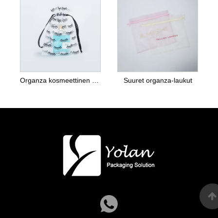
Organza kosmeettinen ripsien laukku
Suuret organza-laukut