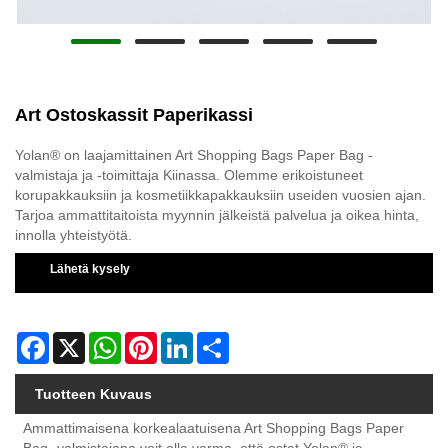
Art Ostoskassit Paperikassi
Yolan® on laajamittainen Art Shopping Bags Paper Bag -
valmistaja ja -toimittaja Kiinassa. Olemme erikoistuneet
korupakkauksiin ja kosmetiikkapakkauksiin useiden vuosien ajan.
Tarjoa ammattitaitoista myynnin jälkeistä palvelua ja oikea hinta,
innolla yhteistyötä.
Lähetä kysely
Facebook
X
WhatsApp
Pinterest
LinkedIn
Share
Tuotteen Kuvaus
Ammattimaisena korkealaatuisena Art Shopping Bags Paper