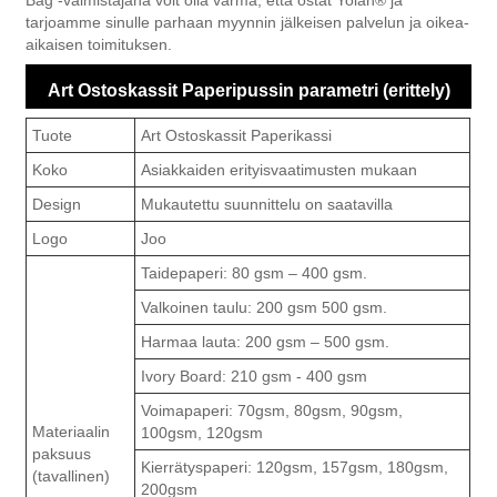
Bag -valmistajana voit olla varma, että ostat Yolan® ja
tarjoamme sinulle parhaan myynnin jälkeisen palvelun ja oikea-
aikaisen toimituksen.
Art Ostoskassit Paperipussin parametri (erittely)
Tuote
Art Ostoskassit Paperikassi
Koko
Asiakkaiden erityisvaatimusten mukaan
Design
Mukautettu suunnittelu on saatavilla
Logo
Joo
Taidepaperi: 80 gsm – 400 gsm.
Valkoinen taulu: 200 gsm 500 gsm.
Harmaa lauta: 200 gsm – 500 gsm.
Ivory Board: 210 gsm - 400 gsm
Voimapaperi: 70gsm, 80gsm, 90gsm,
Materiaalin
100gsm, 120gsm
paksuus
Kierrätyspaperi: 120gsm, 157gsm, 180gsm,
(tavallinen)
200gsm