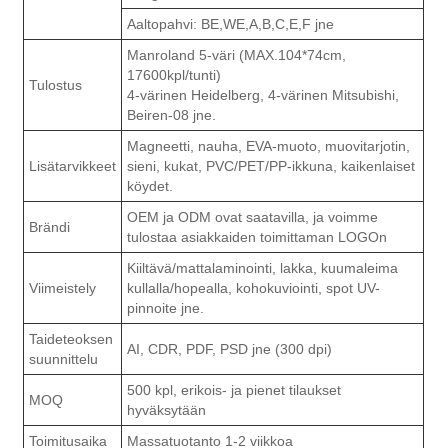
Aaltopahvi: BE,WE,A,B,C,E,F jne
Manroland 5-väri (MAX.104*74cm,
17600kpl/tunti)
Tulostus
4-värinen Heidelberg, 4-värinen Mitsubishi,
Beiren-08 jne.
Magneetti, nauha, EVA-muoto, muovitarjotin,
Lisätarvikkeet
sieni, kukat, PVC/PET/PP-ikkuna, kaikenlaiset
köydet.
OEM ja ODM ovat saatavilla, ja voimme
Brändi
tulostaa asiakkaiden toimittaman LOGOn
Kiiltävä/mattalaminointi, lakka, kuumaleima
Viimeistely
kullalla/hopealla, kohokuviointi, spot UV-
pinnoite jne.
Taideteoksen
AI, CDR, PDF, PSD jne (300 dpi)
suunnittelu
500 kpl, erikois- ja pienet tilaukset
MOQ
hyväksytään
Toimitusaika
Massatuotanto 1-2 viikkoa